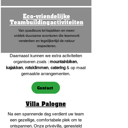
Eco-vriendelijke
Teambuildingactiviteiten
Van quadtours tot kajakken en meer:
ontdek duurzame avonturen die teamwork
versterken en tegelijkertijd de natuur
respecteren.
Daarnaast kunnen we extra activiteiten
organiseren zoals :
mountainbiken
,
kajakken
,
rotsklimmen
,
catering
& op maat
gemaakte arrangementen.
Contact
Villa Palogne
Na een spannende dag verdient uw team
een gezellige, comfortabele plek om te
ontspannen. Onze privévilla, genesteld