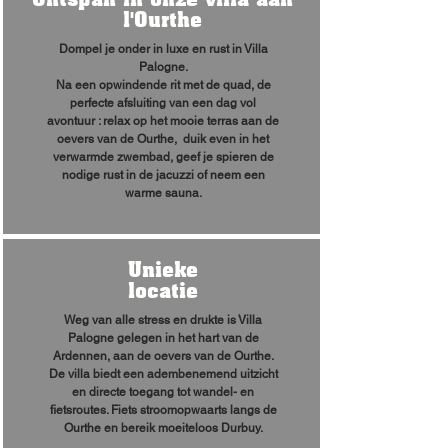
l'Ourthe
Dompel je onder in luxe en rust in Villa
Palogne.
Na een opwindende rit met de quad, de
perfecte afsluiting van een dag vol
avontuur : relax op het mooie terras aan de
oevers van de Ourthe, duik even in het
verwarmde zwembad, geef je spieren de
nodige rust in de jacuzzi of neem een
warme sauna.
Unieke
locatie
Weg van alle stress en drukte is Villa
Palogne gelegen in het hart van de
Ardennen, aan de oevers van de Ourthe.
De villa biedt een adembenemend uitzicht
en directe toegang tot wandel- en
fietsroutes. Fiets stroomopwaarts langs de
Ourthe en bereik moeiteloos Durbuy.