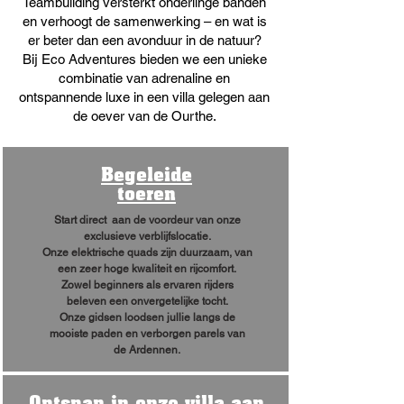
Teambuilding versterkt onderlinge banden
en verhoogt de samenwerking – en wat is
er beter dan een avonduur in de natuur?
Bij Eco Adventures bieden we een unieke
combinatie van adrenaline en
ontspannende luxe in een villa gelegen aan
de oever van de Ourthe.
Begeleide
toeren
Start direct aan de voordeur van onze
exclusieve verblijfslocatie.
Onze elektrische quads zijn duurzaam, van
een zeer hoge kwaliteit en rijcomfort.
Zowel beginners als ervaren rijders
beleven een onvergetelijke tocht.
Onze gidsen loodsen jullie langs de
mooiste paden en verborgen parels van
de Ardennen.
Ontspan in onze villa aan