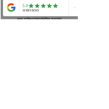
Perfect voor teamavonturen — deze
activiteit combineert beweging,
verkenning en samenwerking op
een milieuvriendelijke manier.
Boogschieten & Shooting
Games
Test jullie focus en coördinatie met
onze boogschiet- en schietspelen.
Deze leuke, teamgerichte activiteiten
stimuleren vriendelijke competitie,
communicatie en samenwerking.