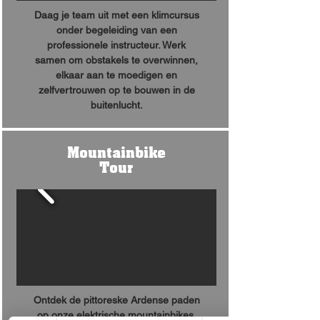
Daag je team uit met een klimcursus
onder begeleiding van een
professionele instructeur. Werk
samen om obstakels te overwinnen,
elkaar aan te moedigen en
zelfvertrouwen op te bouwen in de
buitenlucht.
Mountainbike
Tour
Ontdek de pittoreske Ardense paden
op onze elektrische mountainbikes.