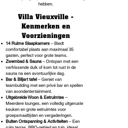
hebben.
Villa Vieuxville -
Kenmerken en
Voorzieningen
1
4 Ruime Slaapkamers
– Biedt
comfortabel plaats aan maximaal 35
gasten, perfect voor grote teams.
Zwembad & Sauna
– Ontspan met een
verfrissende duik of kom tot rust in de
sauna na een avontuurlijke dag.
Bar & Biljart tafel
– Geniet van
teambuilding met een privé bar en spellen
van avondentertainment.
Uitgebreide Woon & Eetruimtes
–
Meerdere lounges, een volledig uitgeruste
keuken en grote eetruimtes voor
groepsmaaltijden en vergaderingen.
Buiten Ontspanning & Activiteiten
– Een
ruim terras, BBQ-gebied en tuin, ideaal