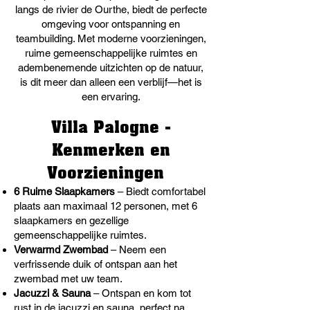
langs de rivier de Ourthe, biedt de perfecte
omgeving voor ontspanning en
teambuilding. Met moderne voorzieningen,
ruime gemeenschappelijke ruimtes en
adembenemende uitzichten op de natuur,
is dit meer dan alleen een verblijf—het is
een ervaring.
Villa Palogne -
Kenmerken en
Voorzieningen
6 Ruime Slaapkamers
– Biedt comfortabel
plaats aan maximaal 12 personen, met 6
slaapkamers en gezellige
gemeenschappelijke ruimtes.
Verwarmd Zwembad
– Neem een
verfrissende duik of ontspan aan het
zwembad met uw team.
Jacuzzi & Sauna
– Ontspan en kom tot
rust in de jacuzzi en sauna, perfect na