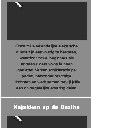
Onze milieuvriendelijke elektrische
quads zijn eenvoudig te besturen,
waardoor zowel beginners als
ervaren rijders volop kunnen
genieten. Verken schilderachtige
paden, bewonder prachtige
uitzichten en werk samen terwijl jullie
een onvergetelijke ervaring delen.
Kajakken op de Ourthe