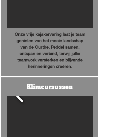
Onze vrije kajakervaring laat je team
genieten van het mooie landschap
van de Ourthe. Peddel samen,
ontspan en verbind, terwijl jullie
teamwork versterken en blijvende
herinneringen creëren.
Klimcursussen